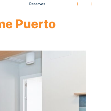
Reservas
EN
FR
IT
me Puerto