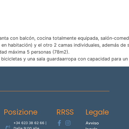
ine garantizado!
nta con balcón, cocina totalmente equipada, salón-comedor
en habitación) y el otro 2 camas individuales, además de 
idad máxima 5 personas (78m2).
 5 bicicletas y una sala guardaarropa con capacidad para u
Posizione
RRSS
Legale
Avviso
+34 623 38 62 66 |
legale
Dalle 9:00 alle