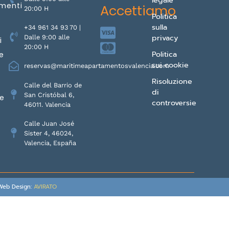
menti
Accettiamo
20:00 H
Politica
sulla
+34 961 34 93 70 |
privacy
Dalle 9:00 alle
i
20:00 H
Politica
e
sui cookie
reservas@maritimeapartamentosvalencia.com
Risoluzione
Calle del Barrio de
di
San Cristóbal 6,
e
controversie
46011. Valencia
Calle Juan José
Sister 4, 46024,
Valencia, España
Web Design:
AVIRATO