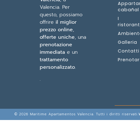
Apparta
Valencia. Per
cabañal
questo, possiamo
I
offrire
il miglior
ristorant
prezzo online
,
Ambient
offerte uniche
, una
Galleria
prenotazione
Contatti
immediata
e un
trattamento
Prenotar
personalizzato
.
.
© 2026 Maritime Apartamentos Valencia. Tutti i diritti riservati.