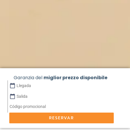
Garanzia del
miglior prezzo disponibile
calendar_today
calendar_today
RESERVAR