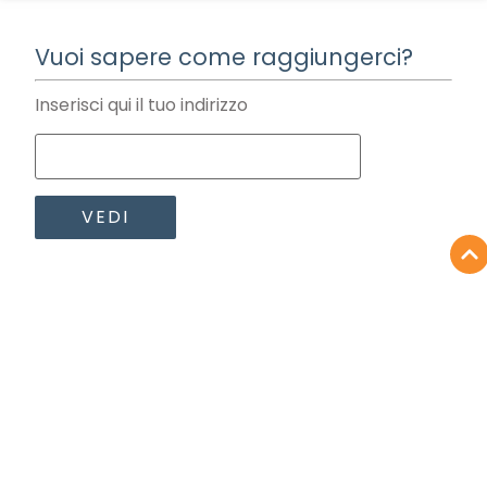
Vuoi sapere come raggiungerci?
Inserisci qui il tuo indirizzo
Dati di contatto
+34 623 38 62 66 | De 9:00 à 20:00 H
+34 961 34 93 70 | De 9:00 à 20:00 H
reservas@maritimeapartamentosvalencia.com
Calle del Barrio de San Cristóbal 6, 46011. Valencia
Calle Juan José Sister 4, 46024, Valencia, España