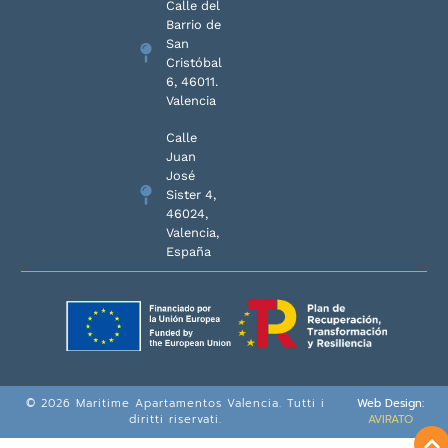
Calle del
Barrio de
San
Cristóbal
6, 46011.
Valencia
Calle
Juan
José
Sister 4,
46024,
Valencia,
España
© 2026 Maritime Apartamentos Valencia. Tutti i
Web Design:
diritti riservati.
AVIRATO