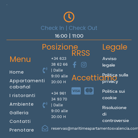
.
Check In | Check Out
16:00 | 11:00
Posizione
Legale
RRSS
Menu
Avviso
+34 623
legale
38 62 66
| Dalle
Home
Politica sulla
Accettiamo
9:00 alle
Appartamenti
privacy
20:00 H
cabañal
Politica sui
+34 961
I ristoranti
cookie
34 93 70
Ambiente
| Dalle
Risoluzione
9:00 alle
Galleria
di
20:00 H
controversie
Contatti
reservas@maritimeapartamentosvalencia.co
Prenotare